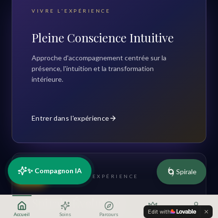
VIVRE L'EXPÉRIENCE
Pleine Conscience Intuitive
Approche d'accompagnement centrée sur la
présence, l'intuition et la transformation
intérieure.
Entrer dans l'expérience
🌀
✨ Compagnon IA
Spirale
RDV
COMPRENDRE L'EXPÉRIENCE
Spirale Évolutive
Edit with
Accueil
Soins
Parcours
Offres
Profil