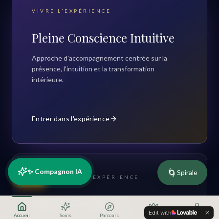
VIVRE L'EXPÉRIENCE
Pleine Conscience Intuitive
Approche d'accompagnement centrée sur la
présence, l'intuition et la transformation
intérieure.
Entrer dans l'expérience
🌀
✨ Compagnon IA
Spirale
RDV
COMPRENDRE L'EXPÉRIENCE
Spirale Évolutive
Edit with
Accueil
Soins
Parcours
Offres
Profil