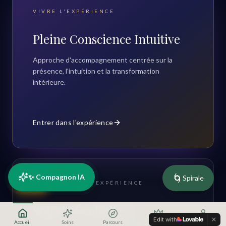
VIVRE L'EXPÉRIENCE
Pleine Conscience Intuitive
Approche d'accompagnement centrée sur la
présence, l'intuition et la transformation
intérieure.
Entrer dans l'expérience
🌀
✨ Compagnon IA
Spirale
RDV
COMPRENDRE L'EXPÉRIENCE
Spirale Évolutive
Edit with
Accueil
Soins
Parcours
Offres
Profil