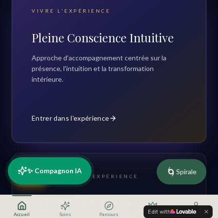
VIVRE L'EXPÉRIENCE
Pleine Conscience Intuitive
Approche d'accompagnement centrée sur la
présence, l'intuition et la transformation
intérieure.
Entrer dans l'expérience
🌀
✨ Compagnon IA
Spirale
RDV
COMPRENDRE L'EXPÉRIENCE
Spirale Évolutive
Edit with
Accueil
Soins
Parcours
Offres
Profil