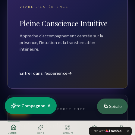
VIVRE L'EXPÉRIENCE
Pleine Conscience Intuitive
Approche d'accompagnement centrée sur la
présence, l'intuition et la transformation
intérieure.
Entrer dans l'expérience
🌀
✨ Compagnon IA
Spirale
RDV
COMPRENDRE L'EXPÉRIENCE
Spirale Évolutive
Edit with
Accueil
Soins
Parcours
Offres
Profil