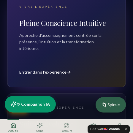
VIVRE L'EXPÉRIENCE
Pleine Conscience Intuitive
Approche d'accompagnement centrée sur la
présence, l'intuition et la transformation
intérieure.
Entrer dans l'expérience
🌀
✨ Compagnon IA
Spirale
RDV
COMPRENDRE L'EXPÉRIENCE
Spirale Évolutive
Edit with
Accueil
Soins
Parcours
Offres
Profil