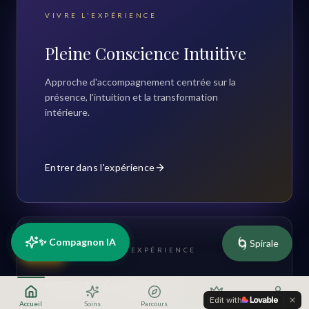
VIVRE L'EXPÉRIENCE
Pleine Conscience Intuitive
Approche d'accompagnement centrée sur la
présence, l'intuition et la transformation
intérieure.
Entrer dans l'expérience
🌀
✨ Compagnon IA
Spirale
RDV
COMPRENDRE L'EXPÉRIENCE
Spirale Évolutive
Edit with
Accueil
Soins
Parcours
Offres
Profil