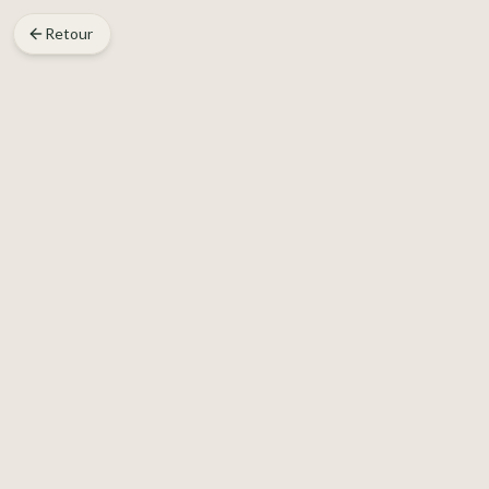
Retour